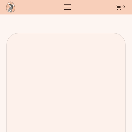
0
La boutique Obienaitre
Particuliers
Professionnels