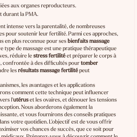
s liées aux organes reproducteurs.
it durant la PMA.
t intense vers la parentalité, de nombreuses
 pour soutenir leur fertilité. Parmi ces approches,
 en plus reconnue pour ses
bienfaits massage
 ce type de massage est une pratique thérapeutique
ves, réduire le
stress fertilité
et préparer le corps à
, confrontée à des difficultés pour
tomber
ndre les
résultats massage fertilité
peut
anismes, les avantages et les applications
rerons comment cette technique peut influencer
vers l'
utérus
et les ovaires, et dénouer les tensions
onception. Nous aborderons également la
ssante, et vous fournirons des conseils pratiques
dans votre quotidien. L'objectif est de vous offrir
maximiser vos chances de succès, que ce soit pour
s médicaux. Préparez-vous à découvrir comment le