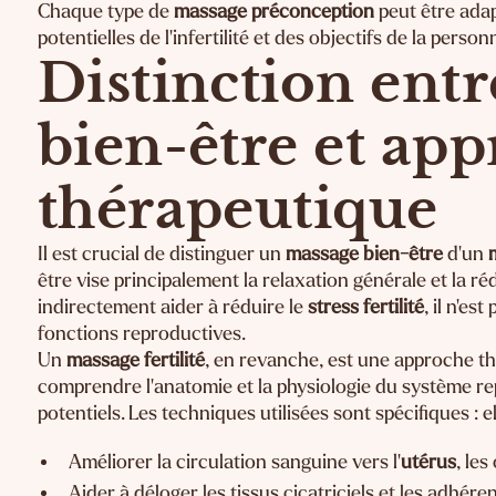
Chaque type de
massage préconception
peut être adap
potentielles de l'infertilité et des objectifs de la person
Distinction ent
bien-être et ap
thérapeutique
Il est crucial de distinguer un
massage bien-être
d'un
m
être vise principalement la relaxation générale et la ré
indirectement aider à réduire le
stress fertilité
, il n'es
fonctions reproductives.
Un
massage fertilité
, en revanche, est une approche th
comprendre l'anatomie et la physiologie du système re
potentiels. Les techniques utilisées sont spécifiques : el
Améliorer la circulation sanguine vers l'
utérus
, les
Aider à déloger les tissus cicatriciels et les adhéren