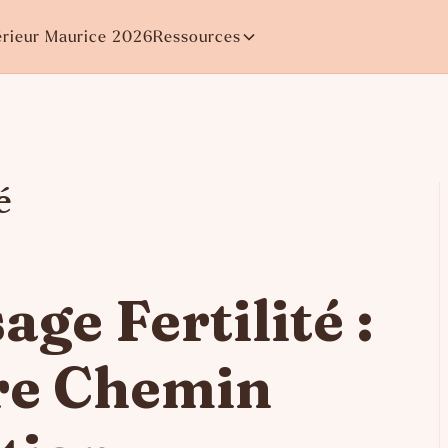
érieur Maurice 2026
Ressources
é
ge Fertilité :
re Chemin