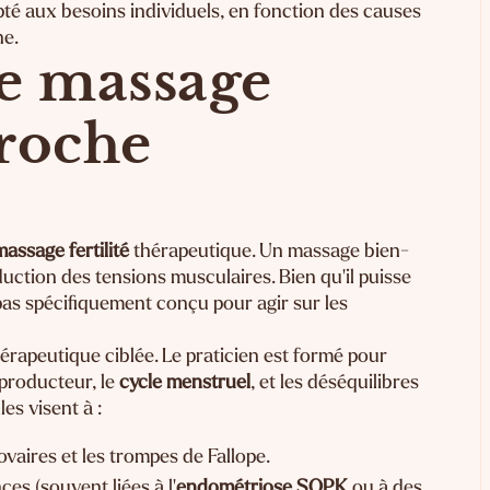
té aux besoins individuels, en fonction des causes
ne.
re massage
proche
assage fertilité
thérapeutique. Un massage bien-
duction des tensions musculaires. Bien qu'il puisse
t pas spécifiquement conçu pour agir sur les
érapeutique ciblée. Le praticien est formé pour
producteur, le
cycle menstruel
, et les déséquilibres
les visent à :
 ovaires et les trompes de Fallope.
ces (souvent liées à l'
endométriose SOPK
ou à des