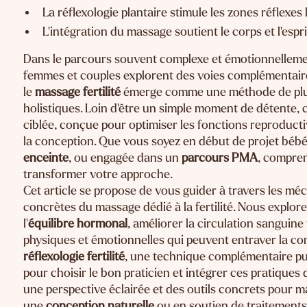
La réflexologie plantaire stimule les zones réflexe
L'intégration du massage soutient le corps et l'espr
Dans le parcours souvent complexe et émotionnellemen
femmes et couples explorent des voies complémentaires
le
massage fertilité
émerge comme une méthode de plus
holistiques. Loin d'être un simple moment de détente,
ciblée, conçue pour optimiser les fonctions reproducti
la conception. Que vous soyez en début de projet bébé
enceinte
, ou engagée dans un
parcours PMA
, compre
transformer votre approche.
Cet article se propose de vous guider à travers les méc
concrètes du massage dédié à la fertilité. Nous explo
l'
équilibre hormonal
, améliorer la circulation sanguine 
physiques et émotionnelles qui peuvent entraver la c
réflexologie fertilité
, une technique complémentaire pui
pour choisir le bon praticien et intégrer ces pratiques 
une perspective éclairée et des outils concrets pour 
une
conception naturelle
ou en soutien de traitement