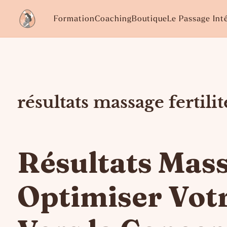
Formation
Coaching
Boutique
Le Passage Int
résultats massage fertilit
Résultats Massa
Optimiser Vot