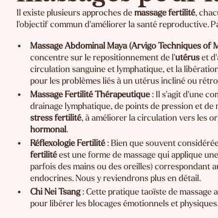
Il existe plusieurs approches de
massage fertilité
, chac
l'objectif commun d'améliorer la santé reproductive. P
Massage Abdominal Maya (Arvigo Techniques of 
concentre sur le repositionnement de l'
utérus
et d
circulation sanguine et lymphatique, et la libératio
pour les problèmes liés à un utérus incliné ou rétr
Massage Fertilité Thérapeutique
: Il s'agit d'une 
drainage lymphatique, de points de pression et de mo
stress fertilité
, à améliorer la circulation vers les 
hormonal
.
Réflexologie Fertilité
: Bien que souvent considérée
fertilité
est une forme de massage qui applique une p
parfois des mains ou des oreilles) correspondant 
endocrines. Nous y reviendrons plus en détail.
Chi Nei Tsang
: Cette pratique taoïste de massage a
pour libérer les blocages émotionnels et physiques